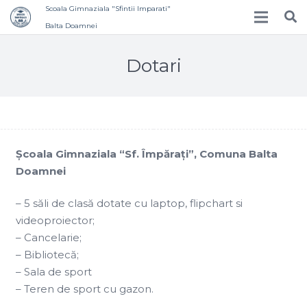
Scoala Gimnaziala "Sfintii Imparati"
Balta Doamnei
Dotari
Şcoala Gimnaziala “Sf. Împăraţi”, Comuna Balta
Doamnei
– 5 săli de clasă dotate cu laptop, flipchart si
videoproiector;
– Cancelarie;
– Bibliotecă;
– Sala de sport
– Teren de sport cu gazon.